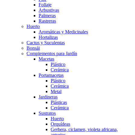
Follaje
Arbustivas
Palmeras
Rastreras
Huerto
Aromáticas y Medicinales
Hortalizas
Cactus y Suculentas
Bonsái
Complementos para Jardín
Macetas
Plástico
Cerámica
Portamacetas
Plástico
Cerámica
Metal
Jardineras
Plásticas
Cerámica
Sustratos
Huerto
Orquídeas
Gerbera, ciclamen, violeta africana,
anturios